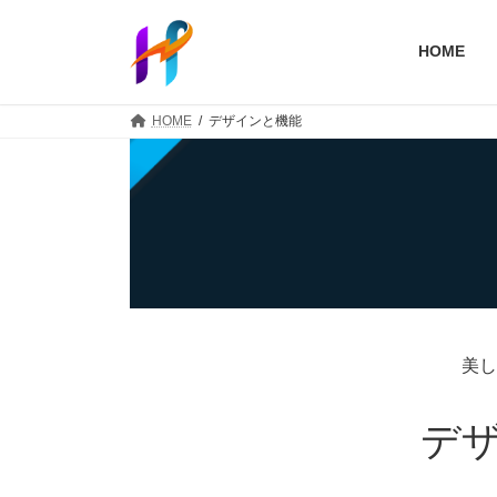
コ
ナ
ン
ビ
HOME
テ
ゲ
ン
ー
ツ
シ
HOME
デザインと機能
へ
ョ
ス
ン
キ
に
ッ
移
プ
動
美し
デ