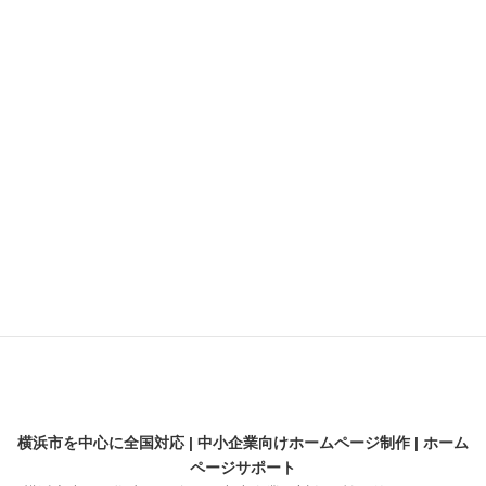
ランディングページ
動画
契約
差別化
採用サイト
横浜のビジネス支援
横浜の魅力
解析
開業・起業
横浜市を中心に全国対応 | 中小企業向けホームページ制作 | ホーム
ページサポート