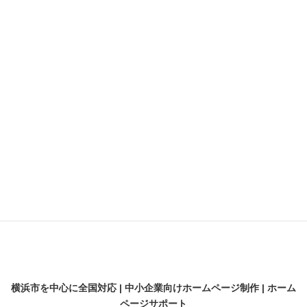
ランディングページ
動画
契約
差別化
採用サイト
横浜のビジネス支援
横浜の魅力
解析
開業・起業
横浜市を中心に全国対応 | 中小企業向けホームページ制作 | ホーム
ページサポート