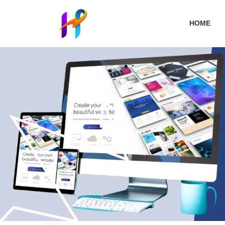
コ
ナ
ン
ビ
HOME
テ
ゲ
ン
ー
ツ
シ
へ
ョ
ス
ン
キ
に
ッ
移
プ
動