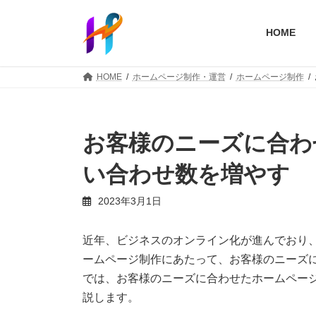
コ
ナ
ン
ビ
HOME
テ
ゲ
ン
ー
ツ
シ
HOME
ホームページ制作・運営
ホームページ制作
へ
ョ
ス
ン
キ
に
ッ
移
お客様のニーズに合わ
プ
動
い合わせ数を増やす
2023年3月1日
近年、ビジネスのオンライン化が進んでおり
ームページ制作にあたって、お客様のニーズ
では、お客様のニーズに合わせたホームペー
説します。