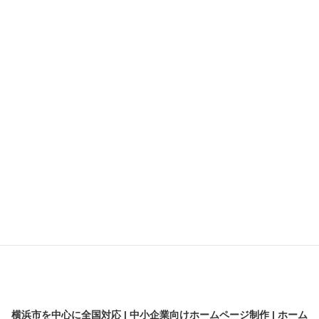
メンテナンス
ランディングページ
動画
契約
差別化
採用サイト
横浜のビジネス支援
横浜の魅力
解析
開業・起業
横浜市を中心に全国対応 | 中小企業向けホームページ制作 | ホーム