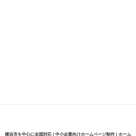
メンテナンス
ランディングページ
動画
契約
差別化
採用サイト
横浜のビジネス支援
横浜の魅力
解析
開業・起業
横浜市を中心に全国対応 | 中小企業向けホームページ制作 | ホーム