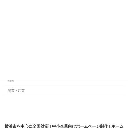
メンテナンス
ランディングページ
動画
契約
差別化
採用サイト
横浜のビジネス支援
横浜の魅力
解析
開業・起業
横浜市を中心に全国対応 | 中小企業向けホームページ制作 | ホーム